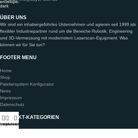
ÜBER UNS
Wir sind ein inhabergeführtes Unternehmen und agieren seit 1999 als
flexibler Industriepartner rund um die Bereiche Robotik, Engineering
und 3D-Vermessung mit modernstem Laserscan-Equipment. Was
können wir für Sie tun?
FOOTER MENU
Home
Shop
Paletiersystem Konfigurator
News
Impressum
Datenschutz
PRODUKT-KATEGORIEN
unschliste
Shop
Warenkorb
Mein Konto
Anwendungen
2